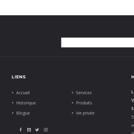
LIENS
L
Accueil
Services
V
Historique
Produits
S
Blogue
Vie privée
S
v
d