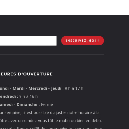
HEURES D'OUVERTURE
undi - Mardi - Mercredi - Jeudi :
9 h à 17 h
endredi :
9 h à 16 h
amedi - Dimanche :
Fermé
ur semaine, il est possible d'ajuster notre horaire à la
ôtre avec un rendez-vous tôt le matin ou bien en début
e soirée. Il vous suffit de communiquer avec nous pour